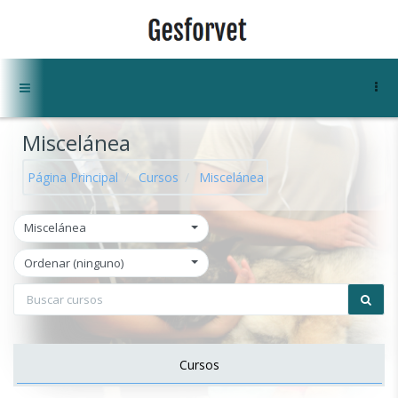
Salta al contenido principal
Panel lateral
Miscelánea
Página Principal
Cursos
Miscelánea
Miscelánea
Ordenar (ninguno)
Cursos